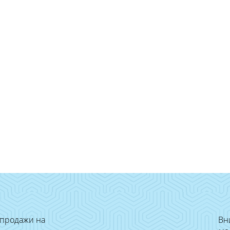
 продажи на
Вн