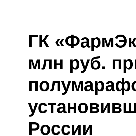
ГК «ФармЭк
млн руб. п
полумарафо
установивш
России