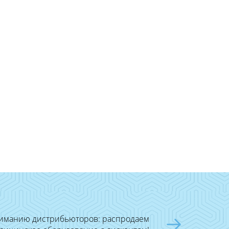
иманию дистрибьюторов: распродаем