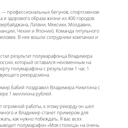
к — профессиональных бегунов, спортсменов-
 и здорового образа жизни из 400 городов
Азербайджана, Латвии, Мексики, Молдавии,
ранции, Чехии и Японии). Команда титульного
еловек. В нее вошли сотрудники компании и
стал результат полумарафонца Владимира
оссии, который оставался неизменным на
рту полумарафона с результатом 1 час 1
йствующего рекордсмена.
димир Бабий поздравил Владимира Никитина с
ере 1 миллиона рублей.
т огромной работы, к этому рекорду он шел
т много и Владимир станет примером для
жать, как нужно побеждать. Я вас всех
выводит полумарафон «Моя столица» на очень