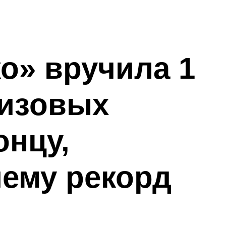
о» вручила 1
ризовых
нцу,
ему рекорд