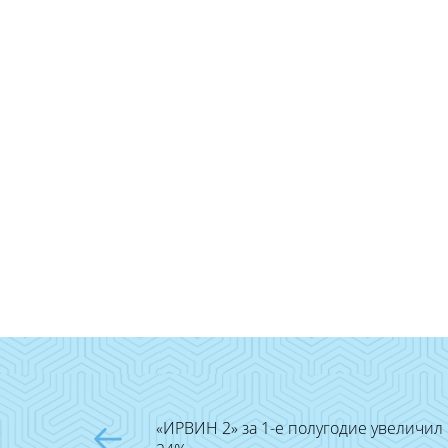
«ИРВИН 2» за 1-е полугодие увеличил