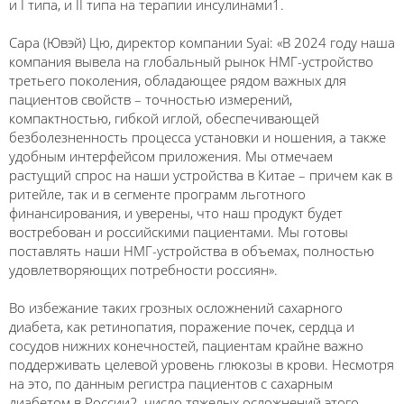
и I типа, и II типа на терапии инсулинами1.
Сара (Ювэй) Цю, директор компании Syai: «В 2024 году наша
компания вывела на глобальный рынок НМГ-устройство
третьего поколения, обладающее рядом важных для
пациентов свойств – точностью измерений,
компактностью, гибкой иглой, обеспечивающей
безболезненность процесса установки и ношения, а также
удобным интерфейсом приложения. Мы отмечаем
растущий спрос на наши устройства в Китае – причем как в
ритейле, так и в сегменте программ льготного
финансирования, и уверены, что наш продукт будет
востребован и российскими пациентами. Мы готовы
поставлять наши НМГ-устройства в объемах, полностью
удовлетворяющих потребности россиян».
Во избежание таких грозных осложнений сахарного
диабета, как ретинопатия, поражение почек, сердца и
сосудов нижних конечностей, пациентам крайне важно
поддерживать целевой уровень глюкозы в крови. Несмотря
на это, по данным регистра пациентов с сахарным
диабетом в России2, число тяжелых осложнений этого