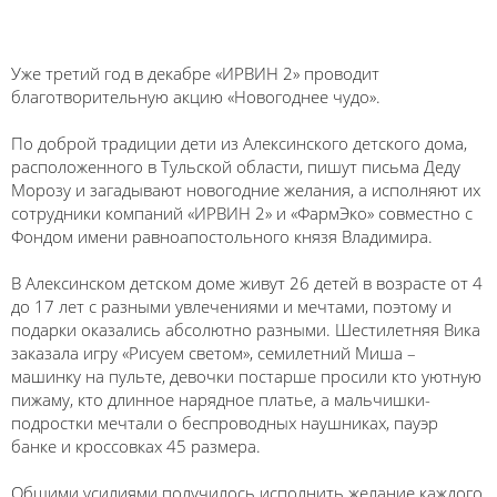
Уже третий год в декабре «ИРВИН 2» проводит
благотворительную акцию «Новогоднее чудо».
По доброй традиции дети из Алексинского детского дома,
расположенного в Тульской области, пишут письма Деду
Морозу и загадывают новогодние желания, а исполняют их
сотрудники компаний «ИРВИН 2» и «ФармЭко» совместно с
Фондом имени равноапостольного князя Владимира.
В Алексинском детском доме живут 26 детей в возрасте от 4
до 17 лет с разными увлечениями и мечтами, поэтому и
подарки оказались абсолютно разными. Шестилетняя Вика
заказала игру «Рисуем светом», семилетний Миша –
машинку на пульте, девочки постарше просили кто уютную
пижаму, кто длинное нарядное платье, а мальчишки-
подростки мечтали о беспроводных наушниках, пауэр
банке и кроссовках 45 размера.
Общими усилиями получилось исполнить желание каждого